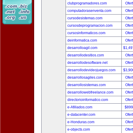
clubprogramadores.com
Ofer
computadorasenventa.com
Ofer
cursodesistemas.com
Ofer
cursosdeprogramacion.com
Ofer
cursosinformaticos.com
Ofer
deinformatica.com
Ofer
desarrolloagil.com
$1,49
desarrollodesitios.com
Ofer
desarrollodesoftware.net
Ofer
desarrollodevideojuegos.com
$3,90
desarrollosagiles.com
Ofer
desarrollosistemas.com
Ofer
desarrollowebfreelance.com
Ofer
directorioinformatico.com
Ofer
e-Afiliados.com
$899
e-datacenter.com
Ofer
e-Honduras.com
Ofer
e-objects.com
Ofer