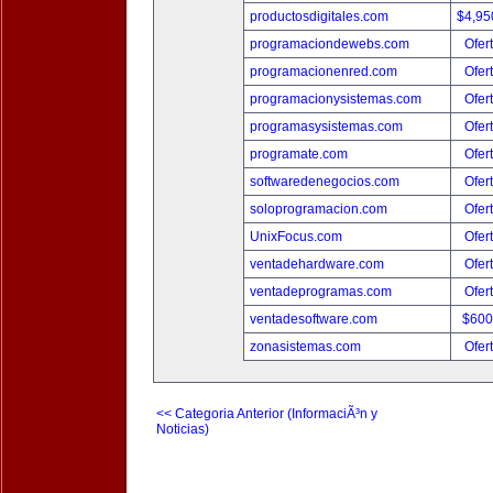
productosdigitales.com
$4,95
programaciondewebs.com
Ofer
programacionenred.com
Ofer
programacionysistemas.com
Ofer
programasysistemas.com
Ofer
programate.com
Ofer
softwaredenegocios.com
Ofer
soloprogramacion.com
Ofer
UnixFocus.com
Ofer
ventadehardware.com
Ofer
ventadeprogramas.com
Ofer
ventadesoftware.com
$600
zonasistemas.com
Ofer
<< Categoria Anterior (InformaciÃ³n y
Noticias)