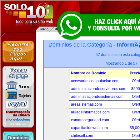
Dominios de la Categoría -
InformÃ¡
57 dominios en esta categ
Mostrando 1 de 57
Nombre de Dominio
Preci
accesorioscomputacion.com
Ofer
administraciondeservidores.com
$590
administraciondesistemas.com
Ofer
areasistemas.com
Ofer
auladeinformatica.com
Ofer
camaraseguridad.com
Ofer
capacitacionweb.com
$5,00
chilesoft.com
Ofer