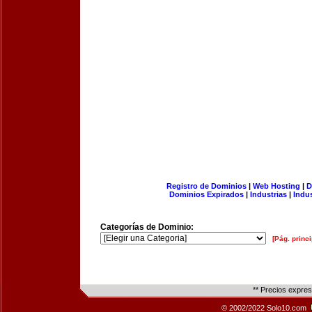
Registro de Dominios
|
Web Hosting
|
D
Dominios Expirados
|
Industrias
|
Indu
Categorías de Dominio:
[Pág. princi
** Precios expre
© 2002/2022 Solo10.com