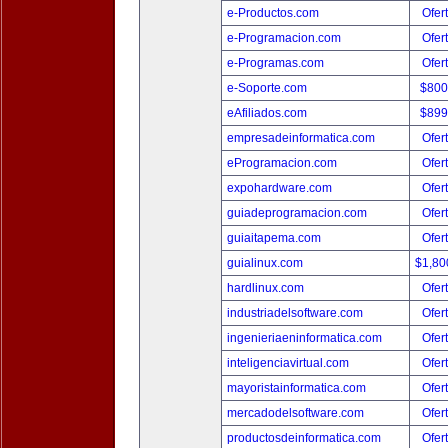
e-Productos.com
Ofer
e-Programacion.com
Ofer
e-Programas.com
Ofer
e-Soporte.com
$800
eAfiliados.com
$899
empresadeinformatica.com
Ofer
eProgramacion.com
Ofer
expohardware.com
Ofer
guiadeprogramacion.com
Ofer
guiaitapema.com
Ofer
guialinux.com
$1,80
hardlinux.com
Ofer
industriadelsoftware.com
Ofer
ingenieriaeninformatica.com
Ofer
inteligenciavirtual.com
Ofer
mayoristainformatica.com
Ofer
mercadodelsoftware.com
Ofer
productosdeinformatica.com
Ofer