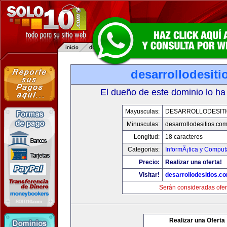
desarrollodesit
El dueño de este dominio lo ha
Mayusculas:
DESARROLLODESIT
Minusculas:
desarrollodesitios.co
Longitud:
18 caracteres
Categorias:
InformÃ¡tica y Comput
Precio:
Realizar una oferta!
Visitar!
desarrollodesitios.c
Serán consideradas ofer
Realizar una Oferta