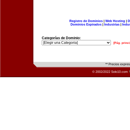
Registro de Dominios
|
Web Hosting
|
D
Dominios Expirados
|
Industrias
|
Indu
Categorías de Dominio:
[Pág. princi
** Precios expre
© 2002/2022 Solo10.com