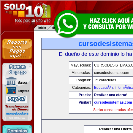
cursodesistem
El dueño de este dominio lo ha
Mayusculas:
CURSODESISTEMAS.
Minusculas:
cursodesistemas.com
Longitud:
15 caracteres
Categorias:
EducaciÃ³n
,
InformÃ¡ti
Precio:
Realizar una oferta!
Visitar!
cursodesistemas.com
Serán consideradas ofer
Realizar una Oferta