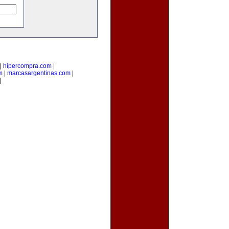
|
hipercompra.com
|
m
|
marcasargentinas.com
|
|