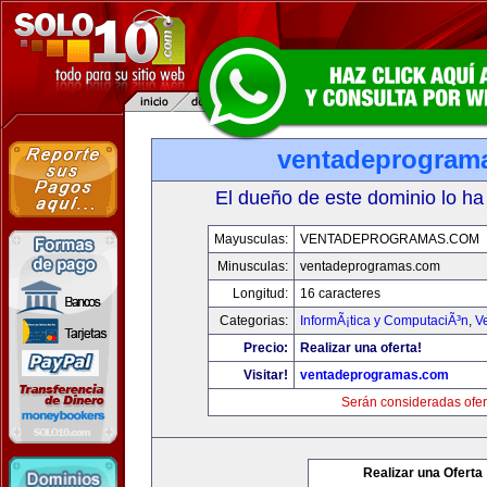
ventadeprogram
El dueño de este dominio lo ha
Mayusculas:
VENTADEPROGRAMAS.COM
Minusculas:
ventadeprogramas.com
Longitud:
16 caracteres
Categorias:
InformÃ¡tica y ComputaciÃ³n
,
V
Precio:
Realizar una oferta!
Visitar!
ventadeprogramas.com
Serán consideradas ofer
Realizar una Oferta