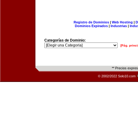
Registro de Dominios
|
Web Hosting
|
D
Dominios Expirados
|
Industrias
|
Indu
Categorías de Dominio:
[Pág. princi
** Precios expre
© 2002/2022 Solo10.com