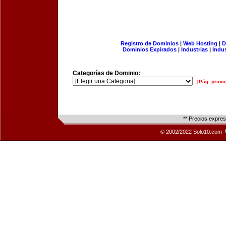
Registro de Dominios
|
Web Hosting
|
D
Dominios Expirados
|
Industrias
|
Indu
Categorías de Dominio:
[Pág. princi
** Precios expre
© 2002/2022 Solo10.com