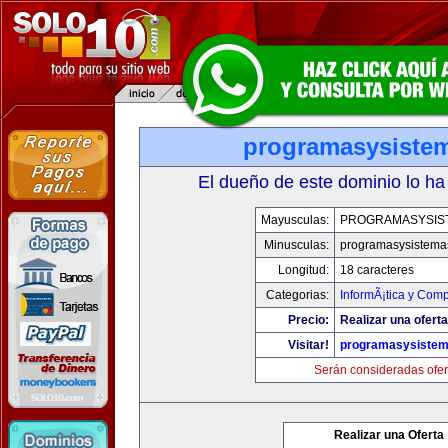
programasysiste
El dueño de este dominio lo ha
Mayusculas:
PROGRAMASYSIS
Minusculas:
programasysistema
Longitud:
18 caracteres
Categorias:
InformÃ¡tica y Com
Precio:
Realizar una oferta
Visitar!
programasysiste
Serán consideradas ofer
Realizar una Oferta