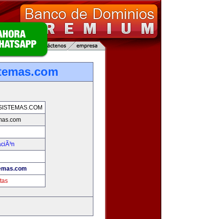
stemas.com
SISTEMAS.COM
emas.com
aciÃ³n
temas.com
tas