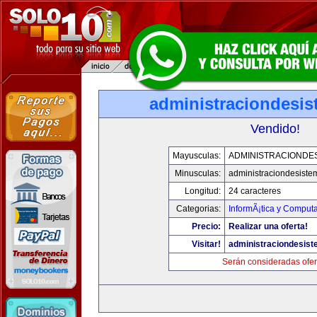
administraciondesi
Vendido!
Mayusculas:
ADMINISTRACIONDE
Minusculas:
administraciondesist
Longitud:
24 caracteres
Categorias:
InformÃ¡tica y Comput
Precio:
Realizar una oferta!
Visitar!
administraciondesis
Serán consideradas ofer