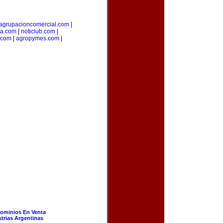
agrupacioncomercial.com
|
ta.com
|
noticlub.com
|
.com
|
agropymes.com
|
ominios En Venta
strias Argentinas