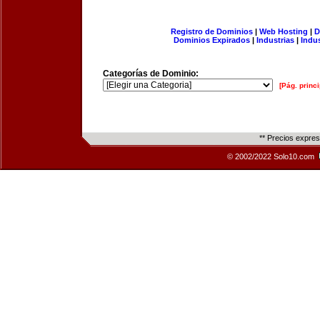
Registro de Dominios
|
Web Hosting
|
D
Dominios Expirados
|
Industrias
|
Indu
Categorías de Dominio:
[Pág. princi
** Precios expre
© 2002/2022 Solo10.com