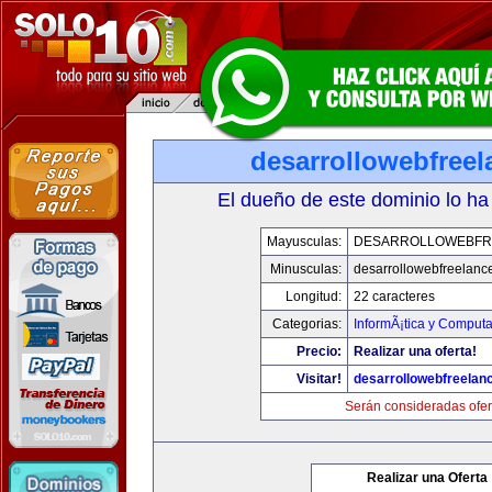
desarrollowebfree
El dueño de este dominio lo ha
Mayusculas:
DESARROLLOWEBFR
Minusculas:
desarrollowebfreelanc
Longitud:
22 caracteres
Categorias:
InformÃ¡tica y Computa
Precio:
Realizar una oferta!
Visitar!
desarrollowebfreelan
Serán consideradas ofer
Realizar una Oferta