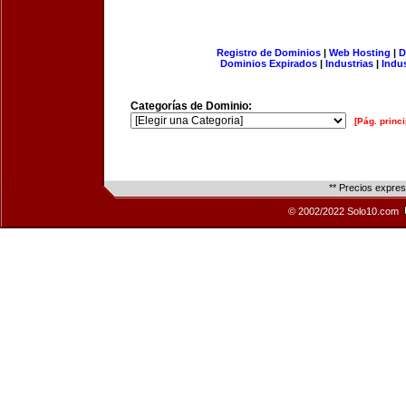
Registro de Dominios
|
Web Hosting
|
D
Dominios Expirados
|
Industrias
|
Indu
Categorías de Dominio:
[Pág. princi
** Precios expre
© 2002/2022 Solo10.com