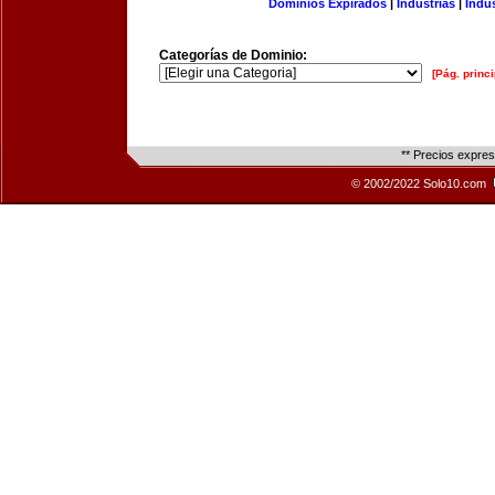
Dominios Expirados
|
Industrias
|
Indu
Categorías de Dominio:
[Pág. princi
** Precios expre
© 2002/2022 Solo10.com