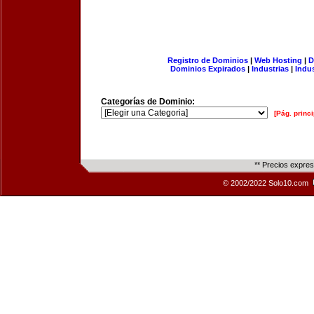
Registro de Dominios
|
Web Hosting
|
D
Dominios Expirados
|
Industrias
|
Indu
Categorías de Dominio:
[Pág. princi
** Precios expre
© 2002/2022 Solo10.com