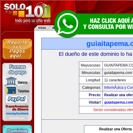
guiaitapema.
El dueño de este dominio lo ha
Mayusculas:
GUIAITAPEMA.C
Minusculas:
guiaitapema.com
Longitud:
11 caracteres
Categorias:
InformÃ¡tica y C
Precio:
Realizar una ofer
Visitar!
guiaitapema.co
Serán consideradas ofer
Realizar una Oferta