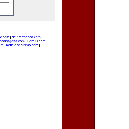
ior.com
|
deinformatica.com
|
ecartagena.com
|
i-gratis.com
|
om
|
noticiasciclismo.com
|