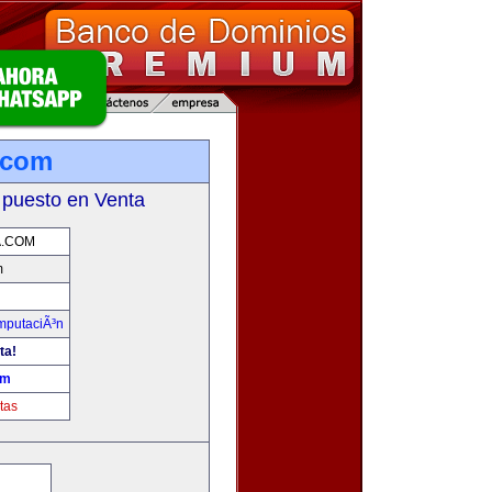
.com
 puesto en Venta
A.COM
m
omputaciÃ³n
ta!
om
tas