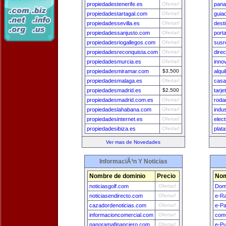
propiedadestenerife.es
Ofertar!
pana
propiedadestartagal.com
Ofertar!
guia
propiedadessevilla.es
Ofertar!
dest
propiedadessanjusto.com
Ofertar!
port
propiedadesriogallegos.com
Ofertar!
susr
propiedadesreconquista.com
Ofertar!
dire
propiedadesmurcia.es
Ofertar!
inno
propiedadesmiramar.com
$3,500
alqu
propiedadesmalaga.es
Ofertar!
casa
propiedadesmadrid.es
$2,500
tarj
propiedadesmadrid.com.es
Ofertar!
roda
propiedadeslahabana.com
Ofertar!
indu
propiedadesinternet.es
Ofertar!
elec
propiedadesibiza.es
Ofertar!
plat
Ver mas de Novedades
InformaciÃ³n Y Noticias
Nombre de dominio
Precio
Nom
noticiasgolf.com
Ofertar!
Dom
noticiasendirecto.com
Ofertar!
e-Ra
cazadordenoticias.com
Ofertar!
e-Pa
informacioncomercial.com
Ofertar!
comu
panoramafinanciero.com
Ofertar!
e-Pu