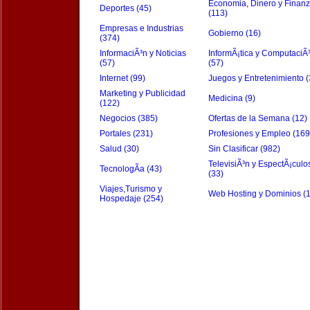
Economia, Dinero y Finan
Deportes (45)
(113)
Empresas e Industrias
Gobierno (16)
(374)
InformaciÃ³n y Noticias
InformÃ¡tica y ComputaciÃ
(57)
(57)
Internet (99)
Juegos y Entretenimiento (
Marketing y Publicidad
Medicina (9)
(122)
Negocios (385)
Ofertas de la Semana (12)
Portales (231)
Profesiones y Empleo (169
Salud (30)
Sin Clasificar (982)
TelevisiÃ³n y EspectÃ¡culo
TecnologÃ­a (43)
(33)
Viajes,Turismo y
Web Hosting y Dominios (
Hospedaje (254)