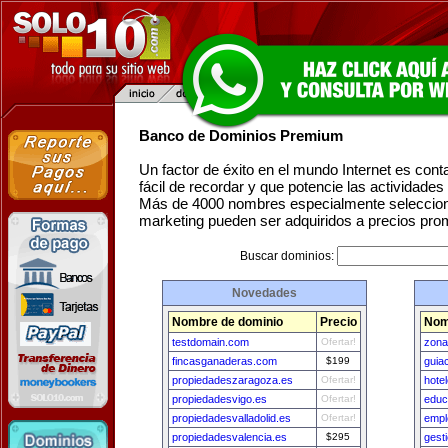
Banco de Dominios Premium
Un factor de éxito en el mundo Internet es con
fácil de recordar y que potencie las actividade
Más de 4000 nombres especialmente seleccion
marketing pueden ser adquiridos a precios pro
Buscar dominios:
Novedades
Nombre de dominio
Precio
Nom
testdomain.com
Ofertar!
zona
fincasganaderas.com
$199
guia
propiedadeszaragoza.es
Ofertar!
hote
propiedadesvigo.es
Ofertar!
educ
propiedadesvalladolid.es
Ofertar!
empl
propiedadesvalencia.es
$295
gest