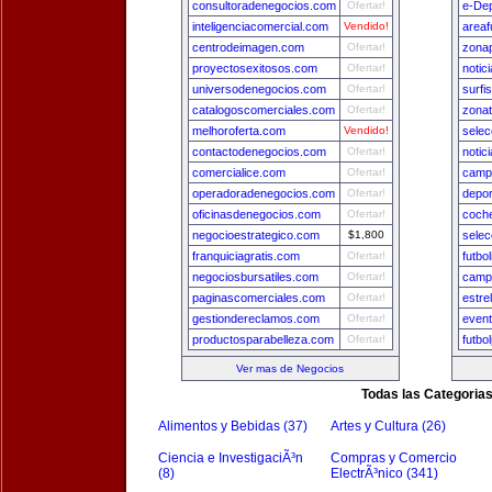
consultoradenegocios.com
Ofertar!
e-De
inteligenciacomercial.com
Vendido!
areaf
centrodeimagen.com
Ofertar!
zona
proyectosexitosos.com
Ofertar!
notic
universodenegocios.com
Ofertar!
surfi
catalogoscomerciales.com
Ofertar!
zona
melhoroferta.com
Vendido!
sele
contactodenegocios.com
Ofertar!
notic
comercialice.com
Ofertar!
camp
operadoradenegocios.com
Ofertar!
depo
oficinasdenegocios.com
Ofertar!
coch
negocioestrategico.com
$1,800
selec
franquiciagratis.com
Ofertar!
futbo
negociosbursatiles.com
Ofertar!
camp
paginascomerciales.com
Ofertar!
estre
gestiondereclamos.com
Ofertar!
even
productosparabelleza.com
Ofertar!
futbo
Ver mas de Negocios
Todas las Categoria
Alimentos y Bebidas (37)
Artes y Cultura (26)
Ciencia e InvestigaciÃ³n
Compras y Comercio
(8)
ElectrÃ³nico (341)