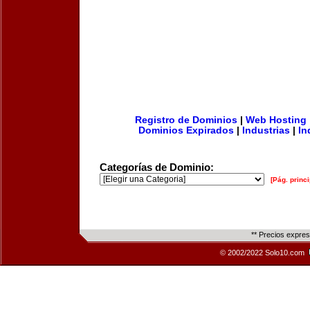
Registro de Dominios
|
Web Hosting
Dominios Expirados
|
Industrias
|
In
Categorías de Dominio:
[Pág. princi
** Precios expre
© 2002/2022 Solo10.com