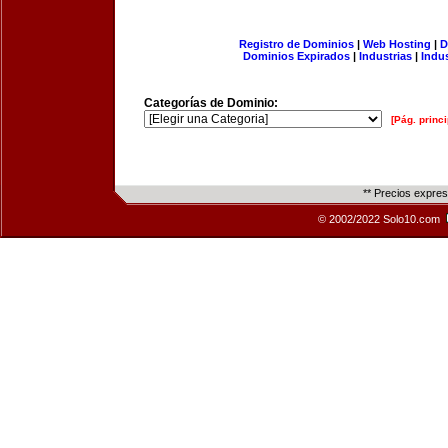
Registro de Dominios
|
Web Hosting
|
D
Dominios Expirados
|
Industrias
|
Indu
Categorías de Dominio:
[Pág. princi
** Precios expre
© 2002/2022 Solo10.com