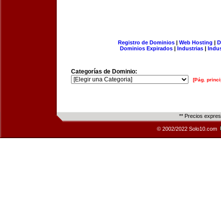
Registro de Dominios
|
Web Hosting
|
D
Dominios Expirados
|
Industrias
|
Indu
Categorías de Dominio:
[Pág. princi
** Precios expre
© 2002/2022 Solo10.com