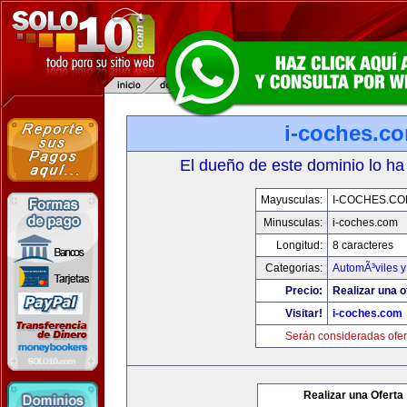
i-coches.c
El dueño de este dominio lo ha
Mayusculas:
I-COCHES.CO
Minusculas:
i-coches.com
Longitud:
8 caracteres
Categorias:
AutomÃ³viles 
Precio:
Realizar una o
Visitar!
i-coches.com
Serán consideradas ofer
Realizar una Oferta