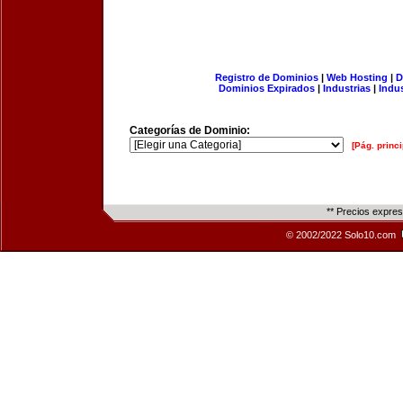
Registro de Dominios
|
Web Hosting
|
D
Dominios Expirados
|
Industrias
|
Indu
Categorías de Dominio:
[Pág. princi
** Precios expre
© 2002/2022 Solo10.com