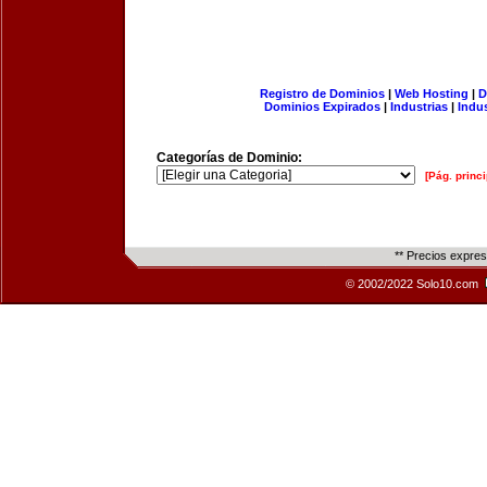
Registro de Dominios
|
Web Hosting
|
D
Dominios Expirados
|
Industrias
|
Indu
Categorías de Dominio:
[Pág. princi
** Precios expre
© 2002/2022 Solo10.com