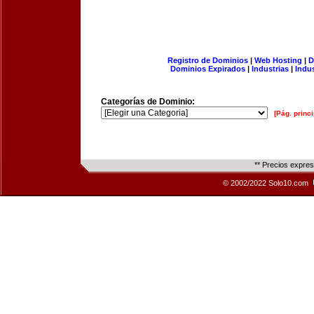
Registro de Dominios
|
Web Hosting
|
D
Dominios Expirados
|
Industrias
|
Indu
Categorías de Dominio:
[Pág. princi
** Precios expre
© 2002/2022 Solo10.com