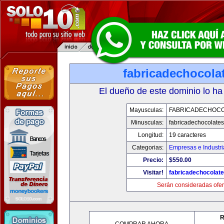
fabricadechocola
El dueño de este dominio lo ha
Mayusculas:
FABRICADECHOC
Minusculas:
fabricadechocolate
Longitud:
19 caracteres
Categorias:
Empresas e Industri
Precio:
$550.00
Visitar!
fabricadechocolat
Serán consideradas ofer
R