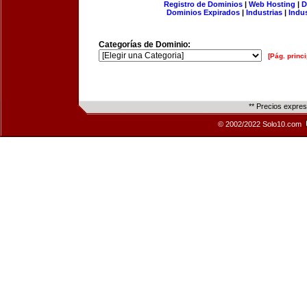
Registro de Dominios
|
Web Hosting
|
D
Dominios Expirados
|
Industrias
|
Indu
Categorías de Dominio:
[Pág. princi
** Precios expre
© 2002/2022 Solo10.com