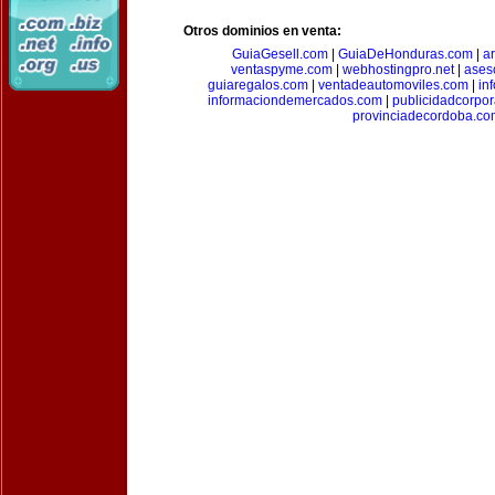
Otros dominios en venta:
GuiaGesell.com
|
GuiaDeHonduras.com
|
ar
ventaspyme.com
|
webhostingpro.net
|
ases
guiaregalos.com
|
ventadeautomoviles.com
|
in
informaciondemercados.com
|
publicidadcorpor
provinciadecordoba.co