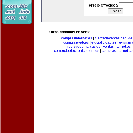
Precio Ofrecido $
Otros dominios en venta:
comprasinternet.es
|
fuerzadeventas.net
|
de
comprasweb.es
|
e-publicidad.es
|
e-turism
registrodemarcas.es
|
ventasinternet.es
comercioelectronico.com.es
|
comprasinternet.c