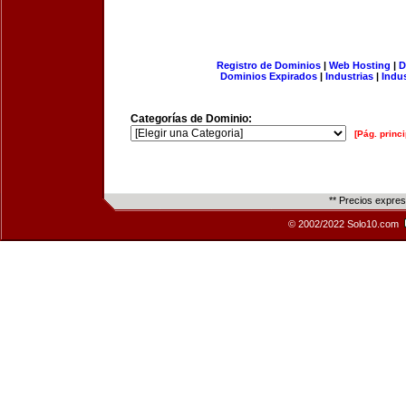
Registro de Dominios
|
Web Hosting
|
D
Dominios Expirados
|
Industrias
|
Indu
Categorías de Dominio:
[Pág. princi
** Precios expre
© 2002/2022 Solo10.com