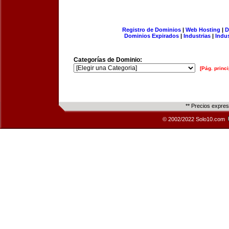
Registro de Dominios
|
Web Hosting
|
D
Dominios Expirados
|
Industrias
|
Indu
Categorías de Dominio:
[Pág. princi
** Precios expre
© 2002/2022 Solo10.com