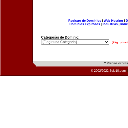
Registro de Dominios
|
Web Hosting
|
D
Dominios Expirados
|
Industrias
|
Indu
Categorías de Dominio:
[Pág. princi
** Precios expre
© 2002/2022 Solo10.com