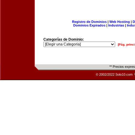
Registro de Dominios
|
Web Hosting
|
D
Dominios Expirados
|
Industrias
|
Indu
Categorías de Dominio:
[Pág. princi
** Precios expre
© 2002/2022 Solo10.com