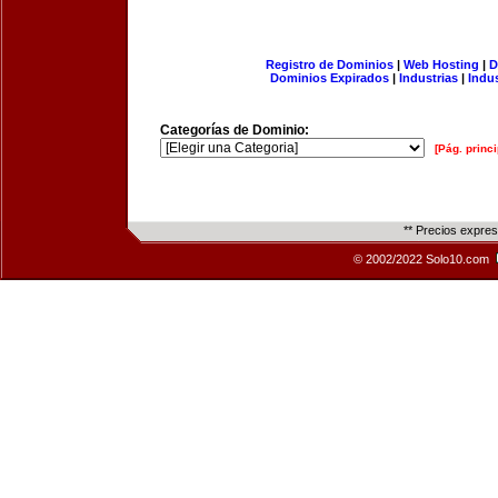
Registro de Dominios
|
Web Hosting
|
D
Dominios Expirados
|
Industrias
|
Indu
Categorías de Dominio:
[Pág. princi
** Precios expre
© 2002/2022 Solo10.com