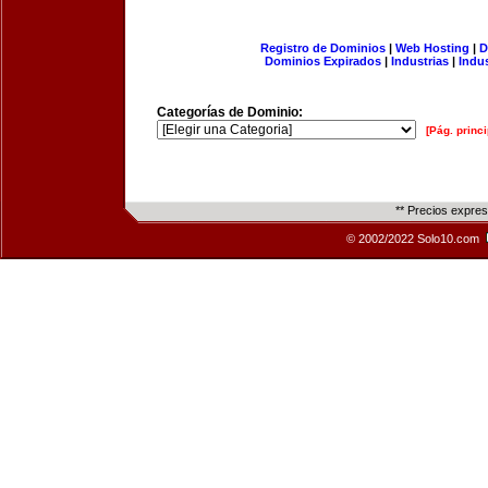
Registro de Dominios
|
Web Hosting
|
D
Dominios Expirados
|
Industrias
|
Indu
Categorías de Dominio:
[Pág. princi
** Precios expre
© 2002/2022 Solo10.com