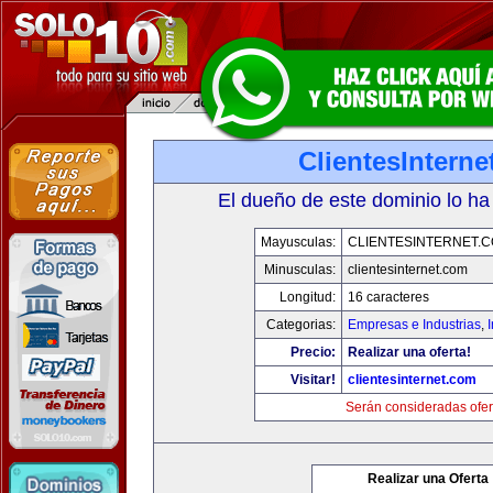
ClientesIntern
El dueño de este dominio lo ha
Mayusculas:
CLIENTESINTERNET.
Minusculas:
clientesinternet.com
Longitud:
16 caracteres
Categorias:
Empresas e Industrias
,
I
Precio:
Realizar una oferta!
Visitar!
clientesinternet.com
Serán consideradas ofer
Realizar una Oferta