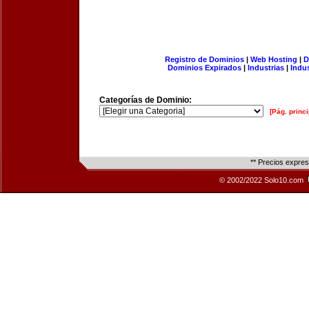
Registro de Dominios
|
Web Hosting
|
D
Dominios Expirados
|
Industrias
|
Indu
Categorías de Dominio:
[Pág. princi
** Precios expre
© 2002/2022 Solo10.com