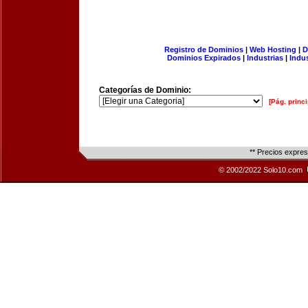
Registro de Dominios
|
Web Hosting
|
D
Dominios Expirados
|
Industrias
|
Indu
Categorías de Dominio:
[Pág. princi
** Precios expre
© 2002/2022 Solo10.com