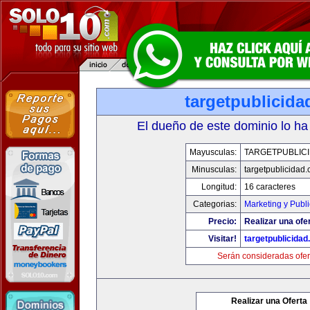
targetpublicid
El dueño de este dominio lo ha
Mayusculas:
TARGETPUBLIC
Minusculas:
targetpublicidad
Longitud:
16 caracteres
Categorias:
Marketing y Publ
Precio:
Realizar una ofe
Visitar!
targetpublicida
Serán consideradas ofer
Realizar una Oferta