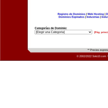
Registro de Dominios
|
Web Hosting
|
D
Dominios Expirados
|
Industrias
|
Indu
Categorías de Dominio:
[Pág. princi
** Precios expre
© 2002/2022 Solo10.com