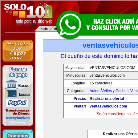
ventasvehiculo
El dueño de este dominio lo ha
Mayusculas:
VENTASVEHICULOS.COM
Minusculas:
ventasvehiculos.com
Longitud:
15 caracteres
Categorias:
AutomÃ³viles y Coches
,
Vent
Precio:
Realizar una oferta!
Visitar!
ventasvehiculos.com
Serán consideradas ofer
Realizar una Oferta