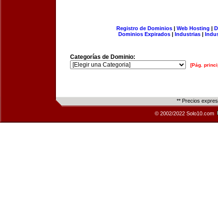
Registro de Dominios
|
Web Hosting
|
D
Dominios Expirados
|
Industrias
|
Indu
Categorías de Dominio:
[Pág. princi
** Precios expre
© 2002/2022 Solo10.com